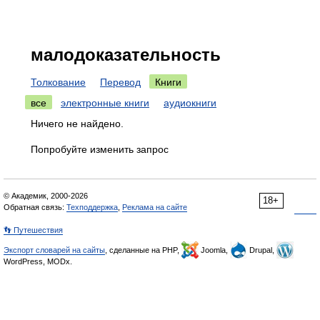
малодоказательность
Толкование
Перевод
Книги
все
электронные книги
аудиокниги
Ничего не найдено.
Попробуйте изменить запрос
© Академик, 2000-2026
18+
Обратная связь:
Техподдержка
,
Реклама на сайте
👣 Путешествия
Экспорт словарей на сайты
, сделанные на PHP,
Joomla,
Drupal,
WordPress, MODx.